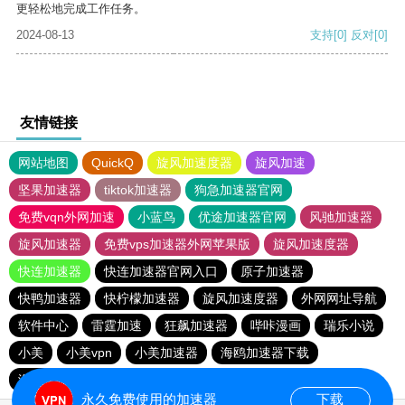
更轻松地完成工作任务。
2024-08-13
支持
[0]
反对
[0]
友情链接
网站地图
QuickQ
旋风加速度器
旋风加速
坚果加速器
tiktok加速器
狗急加速器官网
免费vqn外网加速
小蓝鸟
优途加速器官网
风驰加速器
旋风加速器
免费vps加速器外网苹果版
旋风加速度器
快连加速器
快连加速器官网入口
原子加速器
快鸭加速器
快柠檬加速器
旋风加速度器
外网网址导航
软件中心
雷霆加速
狂飙加速器
哔咔漫画
瑞乐小说
小美
小美vpn
小美加速器
海鸥加速器下载
海鸥加速度
雷霆加速下载
雷霆加速
雷霆加速版ins
永久免费使用的加速器
下载