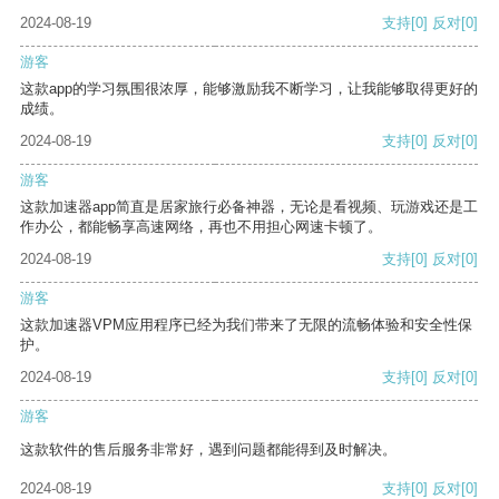
2024-08-19
支持
[0]
反对
[0]
游客
这款app的学习氛围很浓厚，能够激励我不断学习，让我能够取得更好的
成绩。
2024-08-19
支持
[0]
反对
[0]
游客
这款加速器app简直是居家旅行必备神器，无论是看视频、玩游戏还是工
作办公，都能畅享高速网络，再也不用担心网速卡顿了。
2024-08-19
支持
[0]
反对
[0]
游客
这款加速器VPM应用程序已经为我们带来了无限的流畅体验和安全性保
护。
2024-08-19
支持
[0]
反对
[0]
游客
这款软件的售后服务非常好，遇到问题都能得到及时解决。
2024-08-19
支持
[0]
反对
[0]