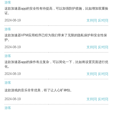
游客
这款加速器app的安全性有待提高，可以加强防护措施，比如增加双重验
证。
2024-08-19
支持
[0]
反对
[0]
游客
这款加速器VPM应用程序已经为我们带来了无限的隐私保护和安全性保
护。
2024-08-19
支持
[0]
反对
[0]
游客
这款加速器app的操作有点复杂，可以简化一下，比如将设置页面进行优
化。
2024-08-19
支持
[0]
反对
[0]
游客
这款游戏的音乐非常优美，听了让人心旷神怡。
2024-08-19
支持
[0]
反对
[0]
游客