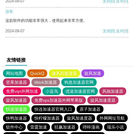
2024-09-07
支持
[0]
反对
[0]
游客
这款软件的功能非常强大，使用起来非常方便。
2024-09-07
支持
[0]
反对
[0]
友情链接
网站地图
QuickQ
旋风加速度器
旋风加速
坚果加速器
tiktok加速器
狗急加速器官网
免费vqn外网加速
小蓝鸟
优途加速器官网
风驰加速器
旋风加速器
免费vps加速器外网苹果版
旋风加速度器
快连加速器
快连加速器官网入口
原子加速器
快鸭加速器
快柠檬加速器
旋风加速度器
外网网址导航
软件中心
雷霆加速
狂飙加速器
哔咔漫画
瑞乐小说