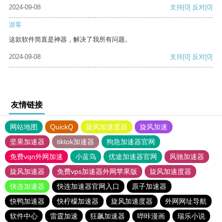
2024-09-08
支持
[0]
反对
[0]
游客
这款软件简直是神器，解决了我所有问题。
2024-09-08
支持
[0]
反对
[0]
友情链接
网站地图
QuickQ
旋风加速度器
旋风加速
坚果加速器
tiktok加速器
狗急加速器官网
免费vqn外网加速
小蓝鸟
优途加速器官网
风驰加速器
旋风加速器
免费vps加速器外网苹果版
旋风加速度器
快连加速器
快连加速器官网入口
原子加速器
快鸭加速器
快柠檬加速器
旋风加速度器
外网网址导航
软件中心
雷霆加速
狂飙加速器
哔咔漫画
瑞乐小说