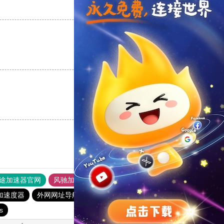
支持
[0]
反对
[0]
支持
[0]
反对
[0]
支持
[0]
反对
[0]
途加速器官网
风驰加速器
旋风加速器
加速度器
外网网址导航
软件中心
雷霆加速
狂飙加速器
s