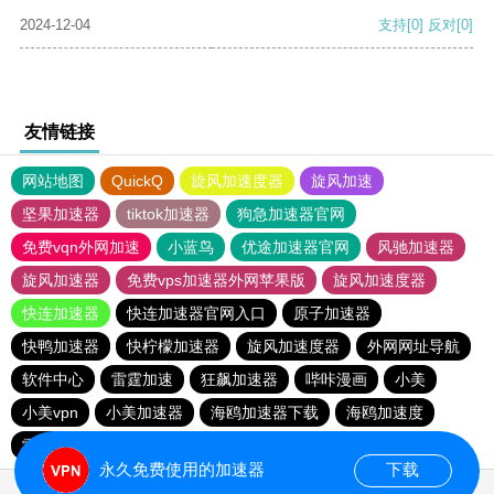
2024-12-04
支持
[0]
反对
[0]
友情链接
网站地图
QuickQ
旋风加速度器
旋风加速
坚果加速器
tiktok加速器
狗急加速器官网
免费vqn外网加速
小蓝鸟
优途加速器官网
风驰加速器
旋风加速器
免费vps加速器外网苹果版
旋风加速度器
快连加速器
快连加速器官网入口
原子加速器
快鸭加速器
快柠檬加速器
旋风加速度器
外网网址导航
软件中心
雷霆加速
狂飙加速器
哔咔漫画
小美
小美vpn
小美加速器
海鸥加速器下载
海鸥加速度
雷霆加速下载
雷霆加速
雷霆加速版ins
永久免费使用的加速器
下载