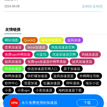
2024-08-08
支持
[0]
反对
[0]
友情链接
网站地图
QuickQ
旋风加速度器
旋风加速
坚果加速器
tiktok加速器
狗急加速器官网
免费vqn外网加速
小蓝鸟
优途加速器官网
风驰加速器
旋风加速器
免费vps加速器外网苹果版
旋风加速度器
快连加速器
快连加速器官网入口
原子加速器
快鸭加速器
快柠檬加速器
旋风加速度器
外网网址导航
软件中心
雷霆加速
狂飙加速器
哔咔漫画
瑞乐小说
小美
小美vpn
小美加速器
海鸥加速器下载
海鸥加速度
雷霆加速下载
雷霆加速
雷霆加速版ins
永久免费使用的加速器
下载