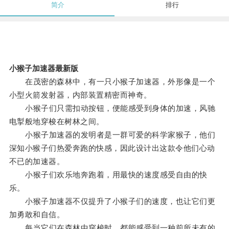
简介
排行
小猴子加速器最新版
在茂密的森林中，有一只小猴子加速器，外形像是一个
小型火箭发射器，内部装置精密而神奇。
小猴子们只需扣动按钮，便能感受到身体的加速，风驰
电掣般地穿梭在树林之间。
小猴子加速器的发明者是一群可爱的科学家猴子，他们
深知小猴子们热爱奔跑的快感，因此设计出这款令他们心动
不已的加速器。
小猴子们欢乐地奔跑着，用最快的速度感受自由的快
乐。
小猴子加速器不仅提升了小猴子们的速度，也让它们更
加勇敢和自信。
每当它们在森林中穿梭时，都能感受到一种前所未有的