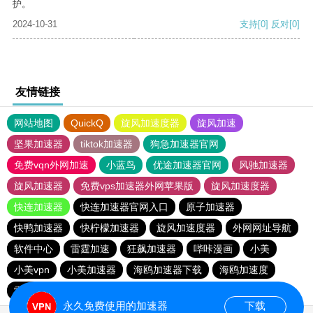
护。
2024-10-31
支持
[0]
反对
[0]
友情链接
网站地图
QuickQ
旋风加速度器
旋风加速
坚果加速器
tiktok加速器
狗急加速器官网
免费vqn外网加速
小蓝鸟
优途加速器官网
风驰加速器
旋风加速器
免费vps加速器外网苹果版
旋风加速度器
快连加速器
快连加速器官网入口
原子加速器
快鸭加速器
快柠檬加速器
旋风加速度器
外网网址导航
软件中心
雷霆加速
狂飙加速器
哔咔漫画
小美
小美vpn
小美加速器
海鸥加速器下载
海鸥加速度
雷霆加速下载
雷霆加速
雷霆加速版ins
永久免费使用的加速器
下载