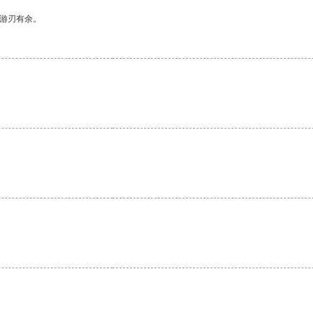
中游刃有余。
。