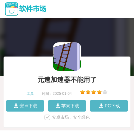
元速加速器不能用了
工具
|
时间：2025-01-04
|
安卓下载
苹果下载
PC下载
安卓市场，安全绿色