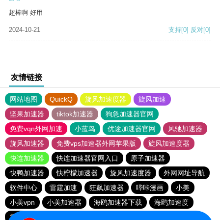
超棒啊 好用
2024-10-21
支持
[0]
反对
[0]
友情链接
网站地图
QuickQ
旋风加速度器
旋风加速
坚果加速器
tiktok加速器
狗急加速器官网
免费vqn外网加速
小蓝鸟
优途加速器官网
风驰加速器
旋风加速器
免费vps加速器外网苹果版
旋风加速度器
快连加速器
快连加速器官网入口
原子加速器
快鸭加速器
快柠檬加速器
旋风加速度器
外网网址导航
软件中心
雷霆加速
狂飙加速器
哔咔漫画
小美
小美vpn
小美加速器
海鸥加速器下载
海鸥加速度
雷霆加速下载
雷霆加速
雷霆加速版ins