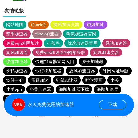
友情链接
网站地图
QuickQ
旋风加速度器
旋风加速
坚果加速器
tiktok加速器
狗急加速器官网
免费vqn外网加速
小蓝鸟
优途加速器官网
风驰加速器
旋风加速器
免费vps加速器外网苹果版
旋风加速度器
快连加速器
快连加速器官网入口
原子加速器
快鸭加速器
快柠檬加速器
旋风加速度器
外网网址导航
软件中心
雷霆加速
狂飙加速器
哔咔漫画
小美
小美vpn
小美加速器
海鸥加速器下载
海鸥加速度
雷霆加速下载
雷霆加速
雷霆加速版ins
永久免费使用的加速器
下载
首页
安卓
苹果
排行
推荐